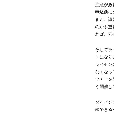
注意が必
申込前に
また、講
のかも重
れば、安
そしてラ
トになり
ライセン
なくなっ
ツアーを
く開催し
ダイビン
頼できる