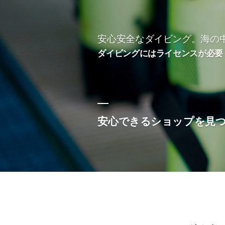
コ
ン
テ
安心安全なダイビング。海の
ン
ダイビングにはライセンスが必要
ツ
へ
ス
キ
安心できるショップを見
ッ
プ