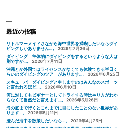
ー
シ
ョ
ン
最近の投稿
リトルマーメイドさながら海中世界を満喫したいならダイ
ビングしかありません…。
2026年7月26日
ダイビング｜主体的にダイビングをするというような人は
別ですが…。
2026年7月11日
沖縄とか外国ではライセンスがなくても体験できる半日く
らいのダイビングのツアーがあります…。
2026年6月25日
スキューバーダイビングと申しますのはみんなのスポーツ
と言われるほど…。
2026年6月10日
何に対してもビギナーとしてトライする時はやり方がわか
らなくて当然だと言えます…。
2026年5月26日
海の底まで行くとこれまでに目にしたことのない世界があ
ります…。
2026年5月11日
澄んだ海中を散策したいなら…。
2026年4月25日