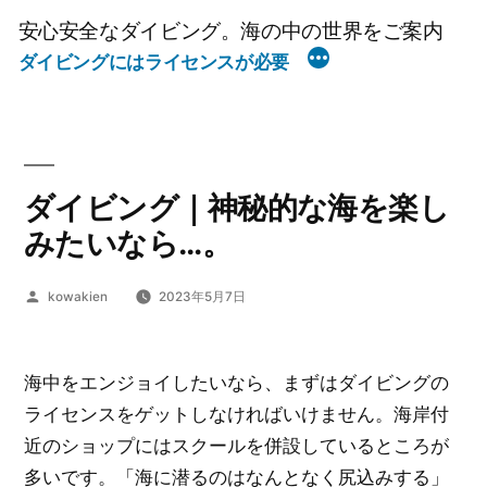
コ
安心安全なダイビング。海の中の世界をご案内
ン
ダイビングにはライセンスが必要
テ
ン
ツ
へ
ダイビング｜神秘的な海を楽し
ス
キ
みたいなら…。
ッ
プ
投
kowakien
2023年5月7日
稿
者:
海中をエンジョイしたいなら、まずはダイビングの
ライセンスをゲットしなければいけません。海岸付
近のショップにはスクールを併設しているところが
多いです。「海に潜るのはなんとなく尻込みする」