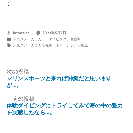
す。
投
kowakien
2023年5月7日
稿
カ
オススメ
、
カラカラ
、
ダイビング
、
宮古島
者:
テ
タ
オススメ
、
カラカラ先生
、
ダイビング
、
宮古島
ゴ
グ:
リ
ー:
次
次の投稿
の
マリンスポーツと来れば沖縄だと思います
投
投
が…。
稿:
稿
前
前の投稿
ナ
の
体験ダイビングにトライしてみて海の中の魅力
投
を実感したなら…。
ビ
稿:
ゲ