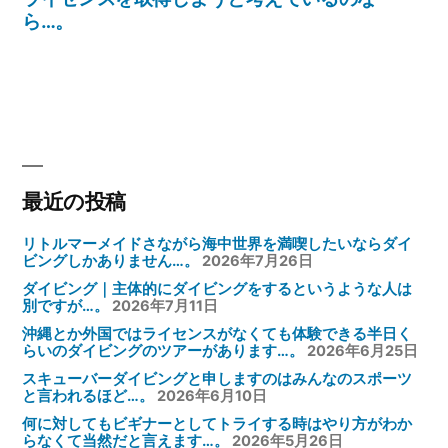
投
ら…。
ビ
稿:
ゲ
ー
シ
ョ
ン
最近の投稿
リトルマーメイドさながら海中世界を満喫したいならダイ
ビングしかありません…。
2026年7月26日
ダイビング｜主体的にダイビングをするというような人は
別ですが…。
2026年7月11日
沖縄とか外国ではライセンスがなくても体験できる半日く
らいのダイビングのツアーがあります…。
2026年6月25日
スキューバーダイビングと申しますのはみんなのスポーツ
と言われるほど…。
2026年6月10日
何に対してもビギナーとしてトライする時はやり方がわか
らなくて当然だと言えます…。
2026年5月26日