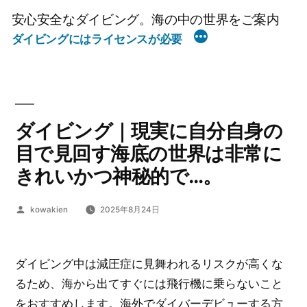
コ
安心安全なダイビング。海の中の世界をご案内
ン
ダイビングにはライセンスが必要
テ
ン
ツ
へ
ダイビング｜現実に自分自身の
ス
キ
目で見回す海底の世界は非常に
ッ
きれいかつ神秘的で…。
プ
投
kowakien
2025年8月24日
稿
者:
ダイビング中は減圧症に見舞われるリスクが高くな
るため、海から出てすぐには飛行機に乗らないこと
をおすすめします。海外でダイバーデビューする方