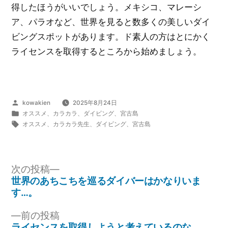
得したほうがいいでしょう。メキシコ、マレーシ
ア、パラオなど、世界を見ると数多くの美しいダイ
ビングスポットがあります。ド素人の方はとにかく
ライセンスを取得するところから始めましょう。
投
kowakien
2025年8月24日
稿
カ
オススメ
、
カラカラ
、
ダイビング
、
宮古島
者:
テ
タ
オススメ
、
カラカラ先生
、
ダイビング
、
宮古島
ゴ
グ:
リ
ー:
次
次の投稿
の
世界のあちこちを巡るダイバーはかなりいま
投
投
す…。
稿:
稿
前
前の投稿
ナ
の
ライセンスを取得しようと考えているのな