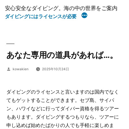
コ
安心安全なダイビング。海の中の世界をご案内
ン
ダイビングにはライセンスが必要
テ
ン
ツ
へ
あなた専用の道具があれば…。
ス
キ
投
kowakien
2025年10月24日
ッ
稿
プ
者:
ダイビングのライセンスと言いますのは国内でなく
てもゲットすることができます。セブ島、サイパ
ン、ハワイなどに行ってダイバー資格を得るツアー
もあります。ダイビングするつもりなら、ツアーに
申し込めば始めたばかりの人でも手軽に楽しめま