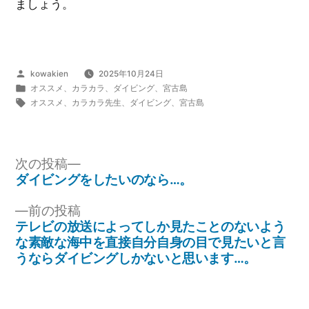
ましょう。
投
kowakien
2025年10月24日
稿
カ
オススメ
、
カラカラ
、
ダイビング
、
宮古島
者:
テ
タ
オススメ
、
カラカラ先生
、
ダイビング
、
宮古島
ゴ
グ:
リ
ー:
次
次の投稿
の
ダイビングをしたいのなら…。
投
投
前
前の投稿
稿:
稿
の
テレビの放送によってしか見たことのないよう
ナ
投
な素敵な海中を直接自分自身の目で見たいと言
稿:
うならダイビングしかないと思います…。
ビ
ゲ