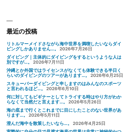
ー
シ
ョ
ン
最近の投稿
リトルマーメイドさながら海中世界を満喫したいならダイ
ビングしかありません…。
2026年7月26日
ダイビング｜主体的にダイビングをするというような人は
別ですが…。
2026年7月11日
沖縄とか外国ではライセンスがなくても体験できる半日く
らいのダイビングのツアーがあります…。
2026年6月25日
スキューバーダイビングと申しますのはみんなのスポーツ
と言われるほど…。
2026年6月10日
何に対してもビギナーとしてトライする時はやり方がわか
らなくて当然だと言えます…。
2026年5月26日
海の底まで行くとこれまでに目にしたことのない世界があ
ります…。
2026年5月11日
澄んだ海中を散策したいなら…。
2026年4月25日
実際的に自分の目で見渡す海底の世界は非常に神秘的かつ