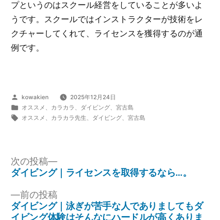
プというのはスクール経営をしていることが多いよ
うです。スクールではインストラクターが技術をレ
クチャーしてくれて、ライセンスを獲得するのが通
例です。
投
kowakien
2025年12月24日
稿
カ
オススメ
、
カラカラ
、
ダイビング
、
宮古島
者:
テ
タ
オススメ
、
カラカラ先生
、
ダイビング
、
宮古島
ゴ
グ:
リ
ー:
次
次の投稿
の
ダイビング｜ライセンスを取得するなら…。
投
投
前
前の投稿
稿:
稿
の
ダイビング｜泳ぎが苦手な人でありましてもダ
ナ
投
イビング体験はそんなにハードルが高くありま