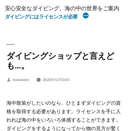
コ
安心安全なダイビング。海の中の世界をご案内
ン
ダイビングにはライセンスが必要
テ
ン
ツ
へ
ダイビングショップと言えど
ス
キ
も…。
ッ
プ
投
kowakien
2025年12月24日
稿
者:
海中散策がしたいのなら、ひとまずダイビングの資
格を取得する必要があります。ライセンスを手に入
れれば海の中をいろいろ体感することができます。
ダイビングをするようになってから物の見方が驚く