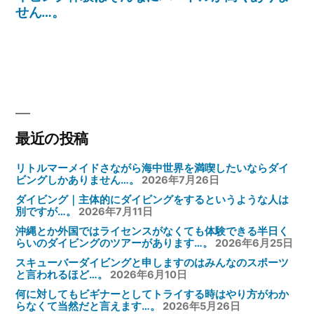
稿:
せん…。
ビ
ゲ
ー
シ
ョ
ン
最近の投稿
リトルマーメイドさながら海中世界を満喫したいならダイ
ビングしかありません…。
2026年7月26日
ダイビング｜主体的にダイビングをするというような人は
別ですが…。
2026年7月11日
沖縄とか外国ではライセンスがなくても体験できる半日く
らいのダイビングのツアーがあります…。
2026年6月25日
スキューバーダイビングと申しますのはみんなのスポーツ
と言われるほど…。
2026年6月10日
何に対してもビギナーとしてトライする時はやり方がわか
らなくて当然だと言えます…。
2026年5月26日