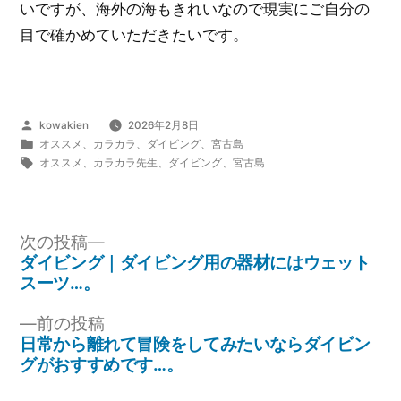
いですが、海外の海もきれいなので現実にご自分の
目で確かめていただきたいです。
投
kowakien
2026年2月8日
稿
カ
オススメ
、
カラカラ
、
ダイビング
、
宮古島
者:
テ
タ
オススメ
、
カラカラ先生
、
ダイビング
、
宮古島
ゴ
グ:
リ
ー:
次
次の投稿
の
ダイビング｜ダイビング用の器材にはウェット
投
投
スーツ…。
稿:
稿
前
前の投稿
ナ
の
日常から離れて冒険をしてみたいならダイビン
投
グがおすすめです…。
ビ
稿: