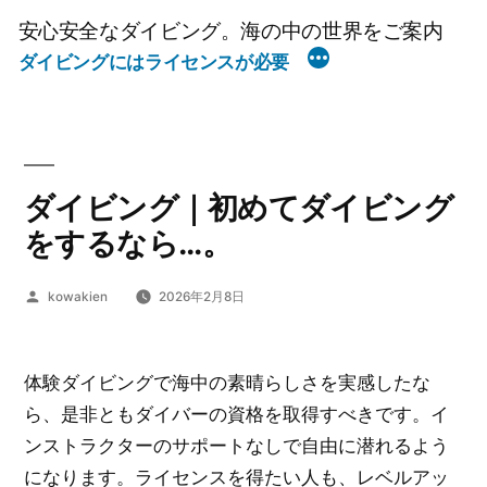
コ
安心安全なダイビング。海の中の世界をご案内
ン
ダイビングにはライセンスが必要
テ
ン
ツ
へ
ダイビング｜初めてダイビング
ス
キ
をするなら…。
ッ
プ
投
kowakien
2026年2月8日
稿
者:
体験ダイビングで海中の素晴らしさを実感したな
ら、是非ともダイバーの資格を取得すべきです。イ
ンストラクターのサポートなしで自由に潜れるよう
になります。ライセンスを得たい人も、レベルアッ