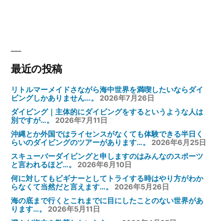
ゲ
ー
シ
ョ
ン
最近の投稿
リトルマーメイドさながら海中世界を満喫したいならダイ
ビングしかありません…。
2026年7月26日
ダイビング｜主体的にダイビングをするというような人は
別ですが…。
2026年7月11日
沖縄とか外国ではライセンスがなくても体験できる半日く
らいのダイビングのツアーがあります…。
2026年6月25日
スキューバーダイビングと申しますのはみんなのスポーツ
と言われるほど…。
2026年6月10日
何に対してもビギナーとしてトライする時はやり方がわか
らなくて当然だと言えます…。
2026年5月26日
海の底まで行くとこれまでに目にしたことのない世界があ
ります…。
2026年5月11日