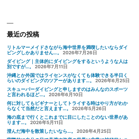
ー
シ
ョ
ン
最近の投稿
リトルマーメイドさながら海中世界を満喫したいならダイ
ビングしかありません…。
2026年7月26日
ダイビング｜主体的にダイビングをするというような人は
別ですが…。
2026年7月11日
沖縄とか外国ではライセンスがなくても体験できる半日く
らいのダイビングのツアーがあります…。
2026年6月25日
スキューバーダイビングと申しますのはみんなのスポーツ
と言われるほど…。
2026年6月10日
何に対してもビギナーとしてトライする時はやり方がわか
らなくて当然だと言えます…。
2026年5月26日
海の底まで行くとこれまでに目にしたことのない世界があ
ります…。
2026年5月11日
澄んだ海中を散策したいなら…。
2026年4月25日