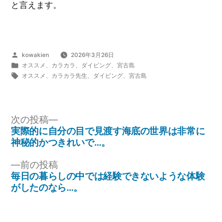
と言えます。
投
kowakien
2026年3月26日
稿
カ
オススメ
、
カラカラ
、
ダイビング
、
宮古島
者:
テ
タ
オススメ
、
カラカラ先生
、
ダイビング
、
宮古島
ゴ
グ:
リ
ー:
次
次の投稿
の
実際的に自分の目で見渡す海底の世界は非常に
投
投
神秘的かつきれいで…。
稿:
稿
前
前の投稿
ナ
の
毎日の暮らしの中では経験できないような体験
投
がしたのなら…。
ビ
稿:
ゲ