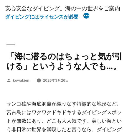
コ
安心安全なダイビング。海の中の世界をご案内
ン
ダイビングにはライセンスが必要
テ
ン
ツ
へ
「海に潜るのはちょっと気が引
ス
キ
ける」というような人でも…。
ッ
プ
投
kowakien
2026年3月26日
稿
者:
サンゴ礁や海底洞窟が織りなす特徴的な地形など、
宮古島にはワクワクドキドキするダイビングスポッ
トが無数にあり、どこも大人気です。美しい海とい
う非日常の世界を満喫したと言うなら、ダイビング