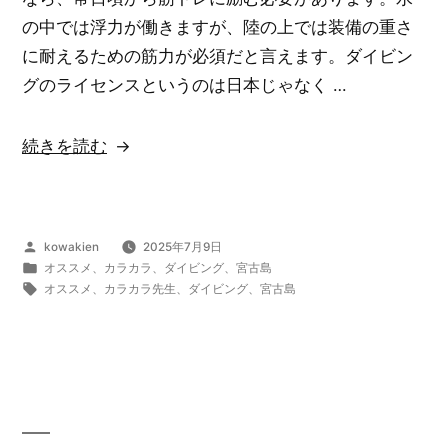
ピ
の中では浮力が働きますが、陸の上では装備の重さ
ッ
に耐えるための筋力が必須だと言えます。ダイビン
タ
グのライセンスというのは日本じゃなく …
リ
合
“海
続きを読む
っ
の
た
底
も
に
の
投
kowakien
2025年7月9日
は
稿
カ
オススメ
、
カラカラ
、
ダイビング
、
宮古島
な
こ
者:
テ
タ
オススメ
、
カラカラ先生
、
ダイビング
、
宮古島
ら…。”
ゴ
グ:
れ
リ
の
ま
ー:
で
見
た