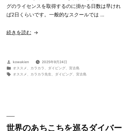
グのライセンスを取得するのに掛かる日数は早けれ
ば2日くらいです。一般的なスクールでは …
“自
続きを読む
由
に
ダ
投
kowakien
2025年9月24日
イ
稿
カ
オススメ
、
カラカラ
、
ダイビング
、
宮古島
ビ
者:
テ
タ
オススメ
、
カラカラ先生
、
ダイビング
、
宮古島
ゴ
グ:
ン
リ
グ
ー:
を
満
喫
し
世界のあちこちを巡るダイバー