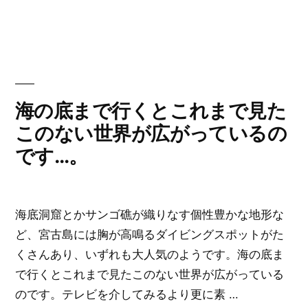
や
リ
る
ー:
よ
う
に
な
海の底まで行くとこれまで見た
っ
このない世界が広がっているの
て
です…。
か
ら
物
海底洞窟とかサンゴ礁が織りなす個性豊かな地形な
の
ど、宮古島には胸が高鳴るダイビングスポットがた
見
くさんあり、いずれも大人気のようです。海の底ま
方
で行くとこれまで見たこのない世界が広がっている
が
のです。テレビを介してみるより更に素 …
驚