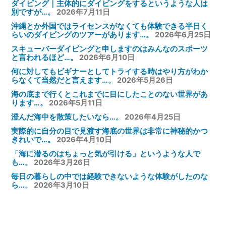
ダイビング｜主体的にダイビングをするというような人は
が
送
別ですが…。
2026年7月11日
の
後
沖縄とか外国ではライセンスがなくても体験できる半日く
り
な
を
らいのダイビングのツアーがあります…。
2026年6月25日
い
絶
スキューバーダイビングと申しますのはみんなのスポーツ
世
と言われるほど…。
2026年6月10日
ち
界
何に対してもビギナーとしてトライする時はやり方がわか
ま
らなくて当然だと言えます…。
2026年5月26日
が
せ
海の底まで行くとこれまでに目にしたことのない世界があ
広
ります…。
2026年5月11日
ん…。”
が
澄んだ海中を散策したいなら…。
2026年4月25日
の
っ
実際的に自分の目で見渡す海底の世界は非常に神秘的かつ
きれいで…。
2026年4月10日
て
「海に潜るのはちょっと気が引ける」というような人で
い
も…。
2026年3月26日
る
毎日の暮らしの中では経験できないような体験がしたのな
ら…。
2026年3月10日
の
で
す…。”