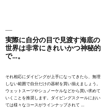
ゴ
グ:
南
リ
太
ー:
平
洋…。”
の
実際に自分の目で見渡す海底の
世界は非常にきれいかつ神秘的
で…。
それ相応にダイビングが上手になってきたら、無理
しない範囲で自分だけの器材を買い揃えましょう。
ウェットスーツやシュノーケルなどから買い求めて
いくことを推奨します。ダイビングスクールにおい
ては様々なコースがラインナップされて …