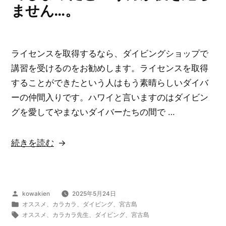
世
ません…。
界
は
非
ライセンスを取得するなら、ダイビングショップで
常
講習を受けるのをお勧めします。ライセンスを取得
に
することができたという人はもう素晴らしいダイバ
き
ーの仲間入りです。ハワイと言いますのはダイビン
れ
グを愛してやまないダイバーたちの間で …
い
か
“ダ
続きを読む
つ
イ
神
ビ
秘
ン
的
投
kowakien
2025年5月24日
グ
で…。”
稿
カ
オススメ
、
カラカラ
、
ダイビング
、
宮古島
を
者:
テ
タ
オススメ
、
カラカラ先生
、
ダイビング
、
宮古島
の
ゴ
グ: