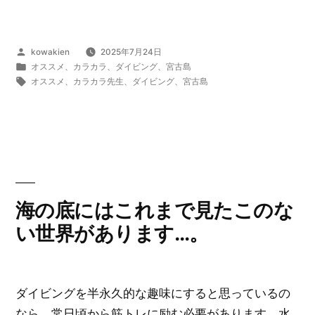
に
フ
ィ
投
kowakien
2025年7月24日
ン
稿
カ
オススメ
、
カラカラ
、
ダイビング
、
宮古島
一
者:
テ
タ
オススメ
、
カラカラ先生
、
ダイビング
、
宮古島
ゴ
グ:
つ
リ
の
ー:
み
で
も
あ
海の底にはこれまで見たこのな
な
い世界があります…。
た
の
足
ダイビングを半永久的な趣味にすると思っているの
に
なら、常日頃から筋トレに励む必要があります。水