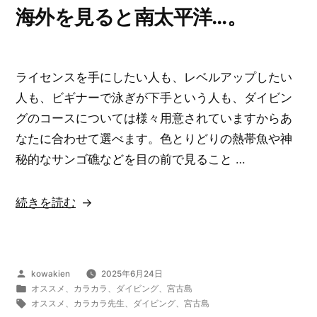
こ
海外を見ると南太平洋…。
の
な
い
ライセンスを手にしたい人も、レベルアップしたい
世
人も、ビギナーで泳ぎが下手という人も、ダイビン
界
グのコースについては様々用意されていますからあ
が
なたに合わせて選べます。色とりどりの熱帯魚や神
あ
秘的なサンゴ礁などを目の前で見ること …
り
ま
“海
続きを読む
す…。”
外
の
を
見
投
kowakien
2025年6月24日
る
稿
カ
オススメ
、
カラカラ
、
ダイビング
、
宮古島
と
者:
テ
タ
オススメ
、
カラカラ先生
、
ダイビング
、
宮古島