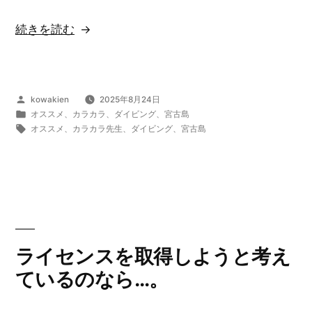
“ダ
続きを読む
イ
ビ
ン
投
kowakien
2025年8月24日
グ
稿
カ
オススメ
、
カラカラ
、
ダイビング
、
宮古島
｜
者:
テ
タ
オススメ
、
カラカラ先生
、
ダイビング
、
宮古島
ゴ
グ:
現
リ
実
ー:
に
自
分
自
ライセンスを取得しようと考え
身
ているのなら…。
の
目