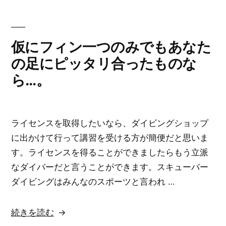
い
よ
か
う
つ
と
仮にフィン一つのみでもあなた
神
考
の足にピッタリ合ったものな
秘
え
ら…。
的
て
で…。”
い
の
る
ライセンスを取得したいなら、ダイビングショップ
の
に出かけて行って講習を受ける方が簡便だと思いま
な
す。ライセンスを得ることができましたらもう立派
ら…。”
なダイバーだと言うことができます。スキューバー
の
ダイビングはみんなのスポーツと言われ …
“仮
続きを読む