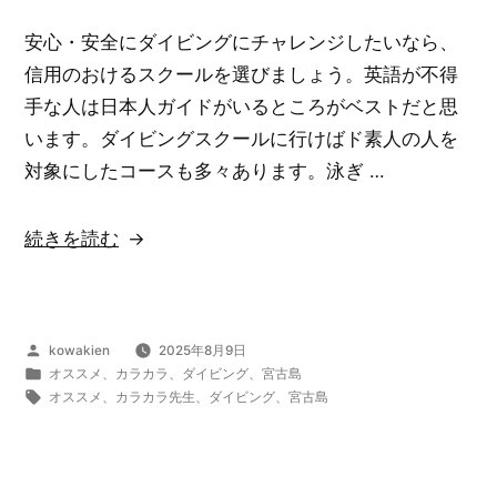
で
安心・安全にダイビングにチャレンジしたいなら、
見
信用のおけるスクールを選びましょう。英語が不得
回
手な人は日本人ガイドがいるところがベストだと思
す
います。ダイビングスクールに行けばド素人の人を
海
対象にしたコースも多々あります。泳ぎ …
底
の
“ラ
続きを読む
世
イ
界
セ
は
ン
非
投
kowakien
2025年8月9日
ス
稿
カ
オススメ
、
カラカラ
、
ダイビング
、
宮古島
常
を
者:
テ
タ
オススメ
、
カラカラ先生
、
ダイビング
、
宮古島
に
ゴ
グ:
取
リ
き
得
ー:
れ
し