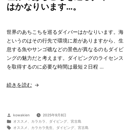
た
はかなりいます…。
い
と
言
世界のあちこちを巡るダイバーはかなりいます。海
う
というのはその行先で環境に差がありますから、生
な
息する魚やサンゴ礁などの景色が異なるのもダイビ
ら…。”
ングの魅力だと考えます。ダイビングのライセンス
の
を取得するのに必要な時間は最短２日程 …
“世
続きを読む
界
の
あ
投
kowakien
2025年9月8日
ち
稿
カ
オススメ
、
カラカラ
、
ダイビング
、
宮古島
こ
者:
テ
タ
オススメ
、
カラカラ先生
、
ダイビング
、
宮古島
ゴ
グ: