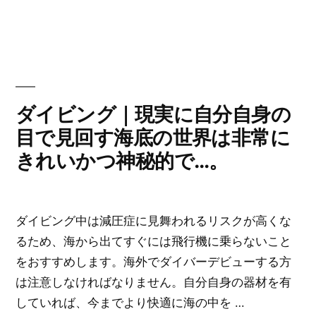
ち
リ
を
ー:
巡
る
ダ
イ
ダイビング｜現実に自分自身の
バ
目で見回す海底の世界は非常に
ー
きれいかつ神秘的で…。
は
か
な
ダイビング中は減圧症に見舞われるリスクが高くな
り
るため、海から出てすぐには飛行機に乗らないこと
い
をおすすめします。海外でダイバーデビューする方
ま
は注意しなければなりません。自分自身の器材を有
す…。”
していれば、今までより快適に海の中を …
の