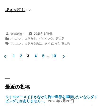
く
“海
続きを読む
ほ
の
ど
底
変
ま
わ
投
kowakien
2025年5月9日
で
稿
カ
オススメ
、
カラカラ
、
ダイビング
、
宮古島
っ
行
者:
テ
タ
オススメ
、
カラカラ先生
、
ダイビング
、
宮古島
て
ゴ
グ:
く
し
リ
1
2
3
4
5
…
10
と
ー:
ま
投
こ
っ
れ
稿
た
ま
の
と
で
最近の投稿
ペ
い
見
う
ー
リトルマーメイドさながら海中世界を満喫したいならダイ
た
ビングしかありません…。
2026年7月26日
方
ジ
こ