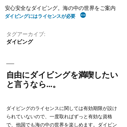
コ
安心安全なダイビング。海の中の世界をご案内
ン
ダイビングにはライセンスが必要
テ
ン
タグアーカイブ:
ツ
ダイビング
へ
ス
キ
ッ
自由にダイビングを満喫したい
プ
と言うなら…。
ダイビングのライセンスに関しては有効期限が設け
られていないので、一度取ればずっと有効な資格
で、他国でも海の中の世界を楽しめます。ダイビン