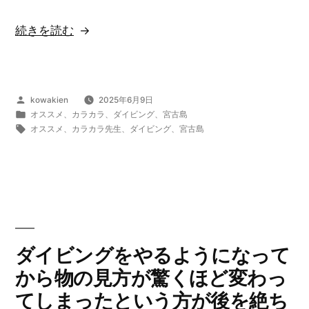
“実
続きを読む
際
に
自
投
kowakien
2025年6月9日
分
稿
カ
オススメ
、
カラカラ
、
ダイビング
、
宮古島
の
者:
テ
タ
オススメ
、
カラカラ先生
、
ダイビング
、
宮古島
ゴ
グ:
目
リ
で
ー:
見
渡
す
海
ダイビングをやるようになって
底
から物の見方が驚くほど変わっ
の
てしまったという方が後を絶ち